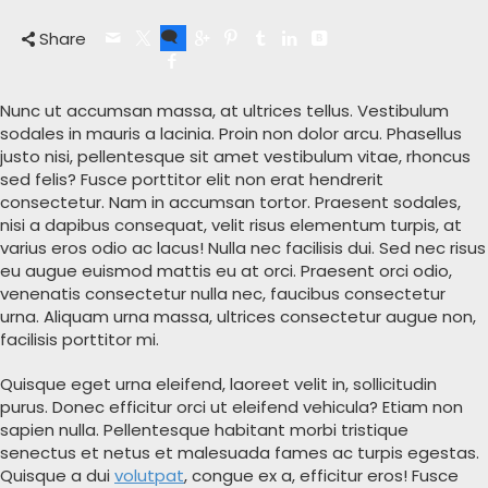
Share
Nunc ut accumsan massa, at ultrices tellus. Vestibulum
sodales in mauris a lacinia. Proin non dolor arcu. Phasellus
justo nisi, pellentesque sit amet vestibulum vitae, rhoncus
sed felis? Fusce porttitor elit non erat hendrerit
consectetur. Nam in accumsan tortor. Praesent sodales,
nisi a dapibus consequat, velit risus elementum turpis, at
varius eros odio ac lacus! Nulla nec facilisis dui. Sed nec risus
eu augue euismod mattis eu at orci. Praesent orci odio,
venenatis consectetur nulla nec, faucibus consectetur
urna. Aliquam urna massa, ultrices consectetur augue non,
facilisis porttitor mi.
Quisque eget urna eleifend, laoreet velit in, sollicitudin
purus. Donec efficitur orci ut eleifend vehicula? Etiam non
sapien nulla. Pellentesque habitant morbi tristique
senectus et netus et malesuada fames ac turpis egestas.
Quisque a dui
volutpat
, congue ex a, efficitur eros! Fusce